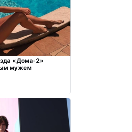
везда «Дома-2»
дым мужем