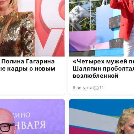
 Полина Гагарина
«Четырех мужей п
ые кадры с новым
Шаляпин проболтал
возлюбленной
6 августа
11