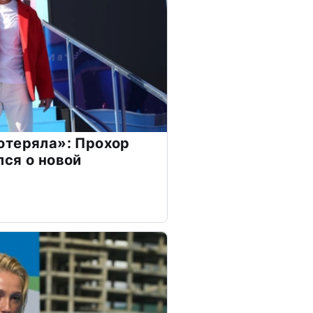
отеряла»: Прохор
ся о новой