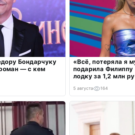
едору Бондарчуку
«Всё, потеряла я 
роман — с кем
подарила Филиппу
лодку за 1,2 млн р
5 августа
164