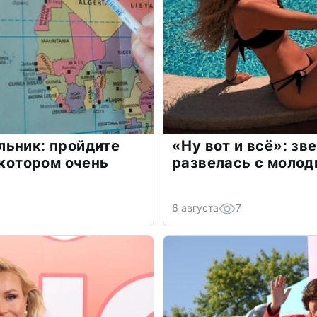
льник: пройдите
«Ну вот и всё»: з
 котором очень
развелась с моло
6 августа
7