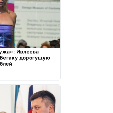
мужа»: Ивлеева
 Бегаку дорогущую
ублей