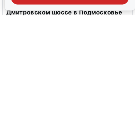
Пять машин столкнулись на
Дмитровском шоссе в Подмосковье
4 августа
0
В Туре вода убывает, на других реках
области прибывает