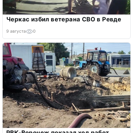
Черкас избил ветерана СВО в Ревде
9 августа
0
РВК-Воронеж показал ход работ,