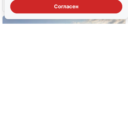
6 августа
0
Согласен
В Сочи сняли угрозу атаки БПЛА,
аэропорт закрыт
6 августа
0