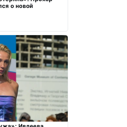
ся о новой
мужа»: Ивлеева