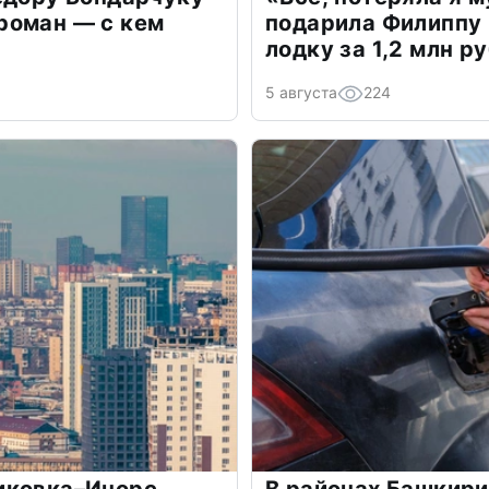
роман — с кем
подарила Филиппу
лодку за 1,2 млн р
5 августа
224
иковка–Инорс
В районах Башкир