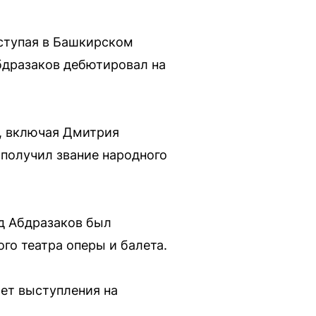
выступая в Башкирском
Абдразаков дебютировал на
, включая Дмитрия
 получил звание народного
д Абдразаков был
го театра оперы и балета.
ет выступления на