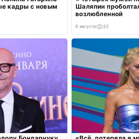
ые кадры с новым
Шаляпин проболтал
возлюбленной
6 августа
52
едору Бондарчуку
«Всё, потеряла я 