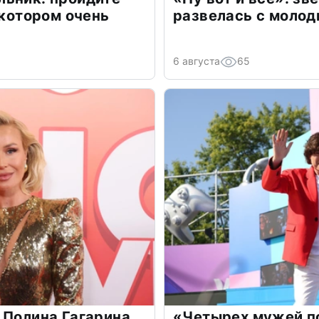
 котором очень
развелась с моло
6 августа
65
 Полина Гагарина
«Четырех мужей п