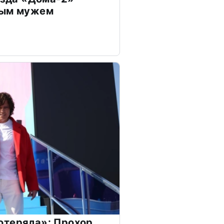
дым мужем
отеряла»: Прохор