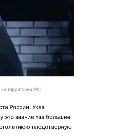
 на территории РФ)
ста России. Указ
у это звание «за большие
многолетнюю плодотворную