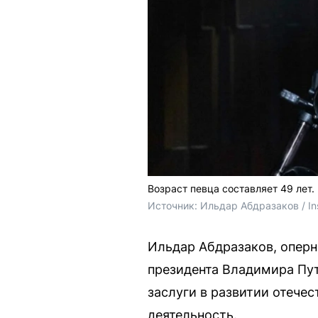
Возраст певца составляет 49 лет.
Источник: 
Ильдар Абдразаков / In
Ильдар Абдразаков, оперны
президента Владимира Пут
заслуги в развитии отече
деятельность.