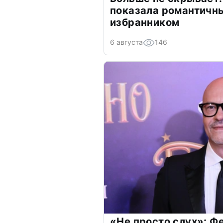
показала романтичн
избранником
6 августа
146
«Не просто слух»: Ф