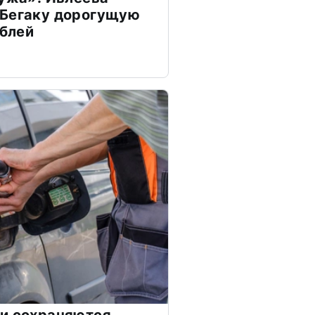
 Бегаку дорогущую
ублей
ии сохраняются