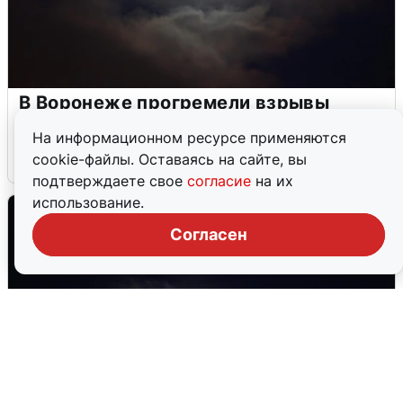
В Воронеже прогремели взрывы
после сигнала тревоги
На информационном ресурсе применяются
cookie-файлы. Оставаясь на сайте, вы
5 августа
0
подтверждаете свое
согласие
на их
использование.
Согласен