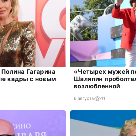
 Полина Гагарина
«Четырех мужей п
ые кадры с новым
Шаляпин проболтал
возлюбленной
6 августа
11