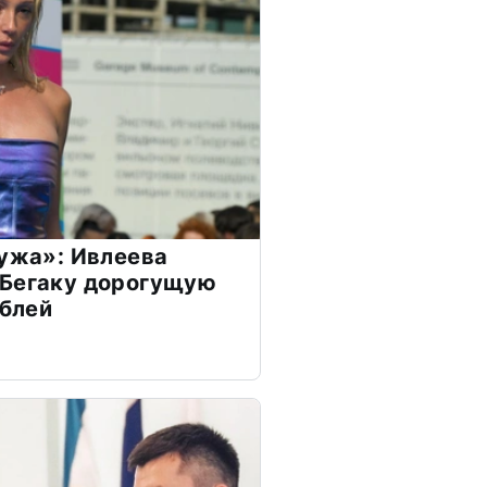
мужа»: Ивлеева
 Бегаку дорогущую
ублей