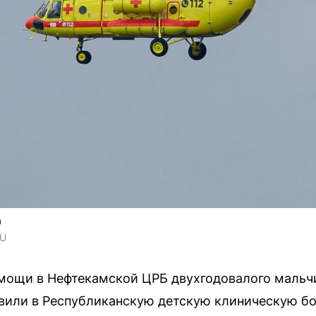
а
RU
омощи в Нефтекамской ЦРБ двухгодовалого мальч
вили в Республиканскую детскую клиническую бо