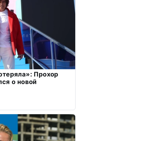
отеряла»: Прохор
ся о новой