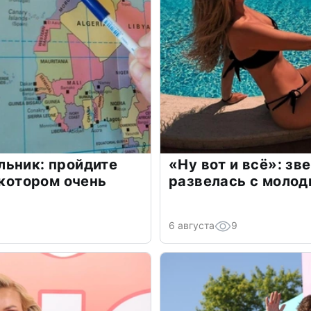
льник: пройдите
«Ну вот и всё»: з
 котором очень
развелась с моло
6 августа
9