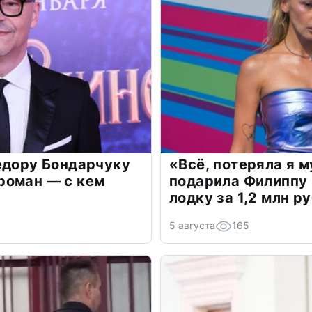
едору Бондарчуку
«Всё, потеряла я 
роман — с кем
подарила Филиппу
лодку за 1,2 млн р
5 августа
165