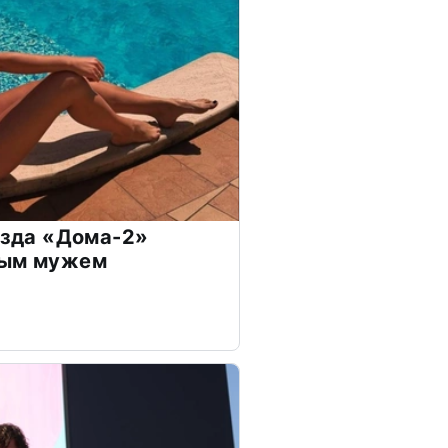
везда «Дома-2»
дым мужем