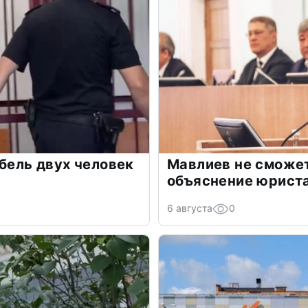
ибель двух человек
Мавлиев не сможет
объяснение юрист
6 августа
0