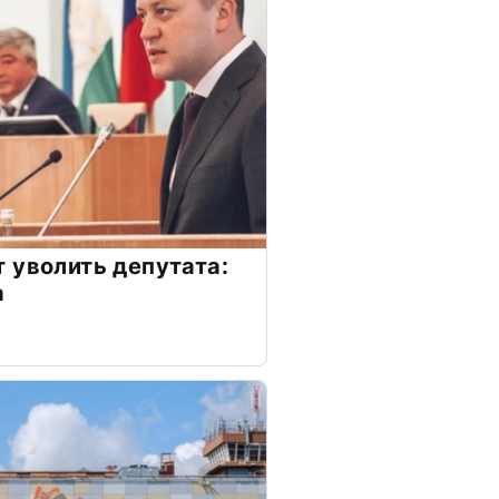
 уволить депутата:
а