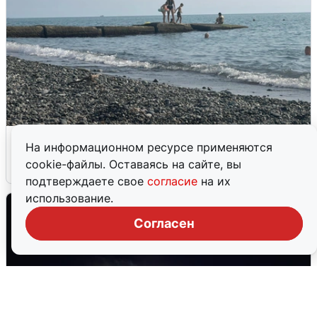
Сирены в Сочи: новая угроза БПЛА
На информационном ресурсе применяются
cookie-файлы. Оставаясь на сайте, вы
6 августа
0
подтверждаете свое
согласие
на их
использование.
Согласен