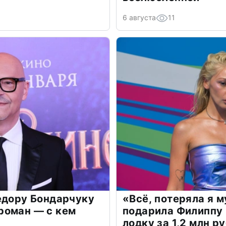
6 августа
11
едору Бондарчуку
«Всё, потеряла я 
роман — с кем
подарила Филиппу
лодку за 1,2 млн р