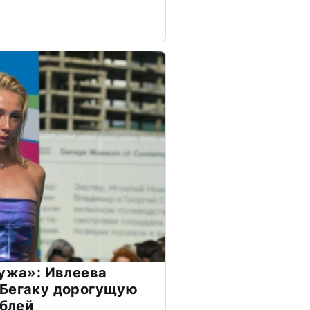
мужа»: Ивлеева
 Бегаку дорогущую
ублей