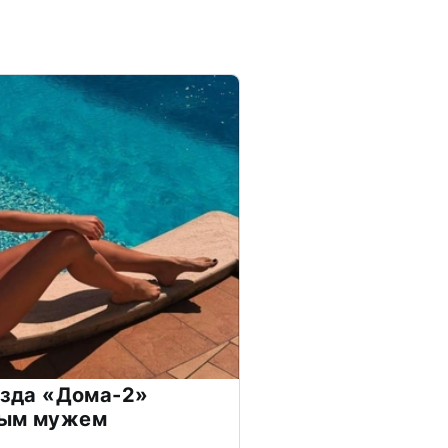
везда «Дома-2»
дым мужем