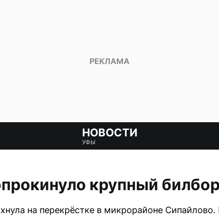
НОВОСТИ
УФЫ
опрокинуло крупный билбо
хнула на перекрёстке в микрорайоне Сипайлово.