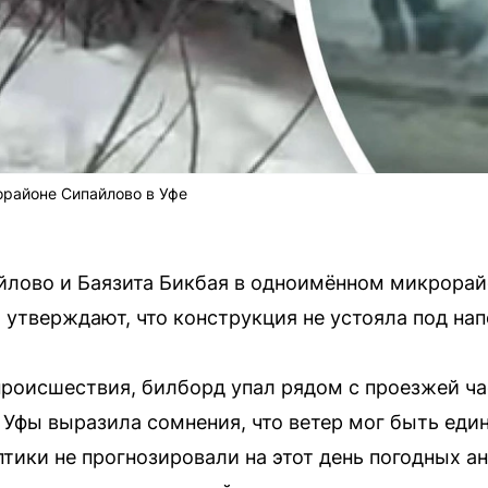
орайоне Сипайлово в Уфе
айлово и Баязита Бикбая в одноимённом микрора
утверждают, что конструкция не устояла под нап
происшествия, билборд упал рядом с проезжей ча
 Уфы выразила сомнения, что ветер мог быть еди
тики не прогнозировали на этот день погодных ан