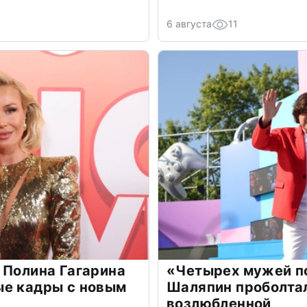
6 августа
11
 Полина Гагарина
«Четырех мужей п
ые кадры с новым
Шаляпин проболтал
возлюбленной