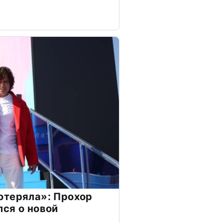
отеряла»: Прохор
ся о новой