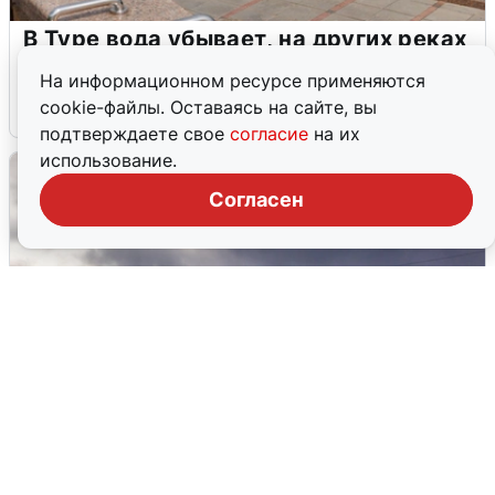
В Туре вода убывает, на других реках
области прибывает
На информационном ресурсе применяются
cookie-файлы. Оставаясь на сайте, вы
4 августа
0
подтверждаете свое
согласие
на их
использование.
Согласен
Над ХМАО впервые сбили