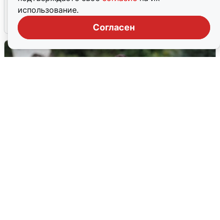
попадания и последствия
использование.
6 августа
0
Согласен
Волгоградцы остались без
мобильного интернета