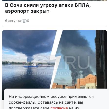
В Сочи сняли угрозу атаки БПЛА,
аэропорт закрыт
6 августа
0
На информационном ресурсе применяются
cookie-файлы. Оставаясь на сайте, вы
Ночная атака БПЛА на Ярославль:
подтверждаете свое
согласие
на их