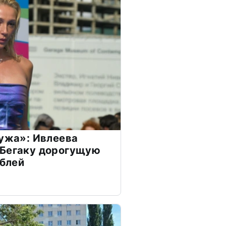
мужа»: Ивлеева
 Бегаку дорогущую
ублей