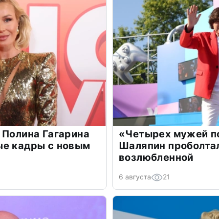
 Полина Гагарина
«Четырех мужей п
ые кадры с новым
Шаляпин проболтал
возлюбленной
6 августа
21