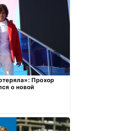
отеряла»: Прохор
ся о новой