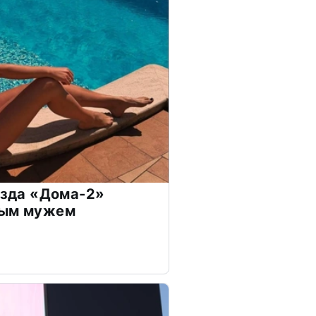
везда «Дома-2»
дым мужем