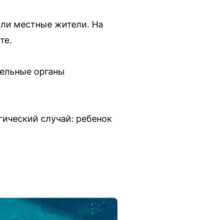
али местные жители. На
те.
тельные органы
агический случай: ребенок