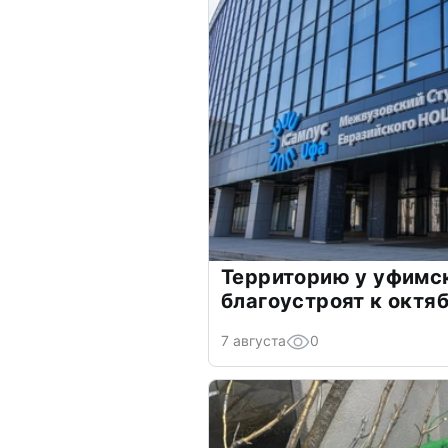
Территорию у уфимс
благоустроят к октя
7 августа
0