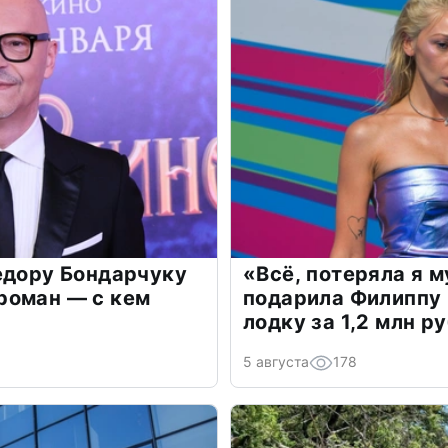
едору Бондарчуку
«Всё, потеряла я 
роман — с кем
подарила Филиппу
лодку за 1,2 млн р
5 августа
178