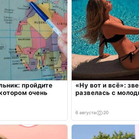
льник: пройдите
«Ну вот и всё»: з
 котором очень
развелась с моло
6 августа
20