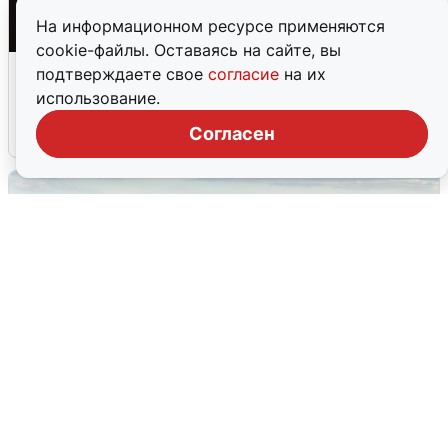
На информационном ресурсе применяются
cookie-файлы. Оставаясь на сайте, вы
Взрывы в Воронеже после сигнала
подтверждаете свое
согласие
на их
тревоги
использование.
Согласен
5 августа
0