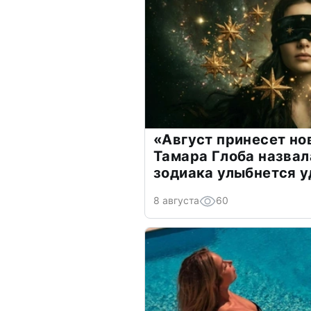
«Август принесет н
Тамара Глоба назвал
зодиака улыбнется у
8 августа
60