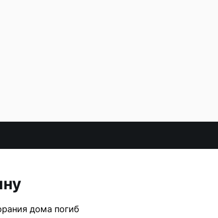
ину
орания дома погиб