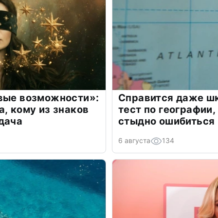
овые возможности»:
Справится даже шк
а, кому из знаков
тест по географии,
дача
стыдно ошибиться
6 августа
134