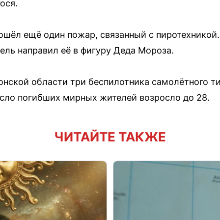
ося.
ошёл ещё один пожар, связанный с пиротехнико
ль направил её в фигуру Деда Мороза.
онской области три беспилотника самолётного ти
число погибших мирных жителей возросло до 28.
ЧИТАЙТЕ ТАКЖЕ