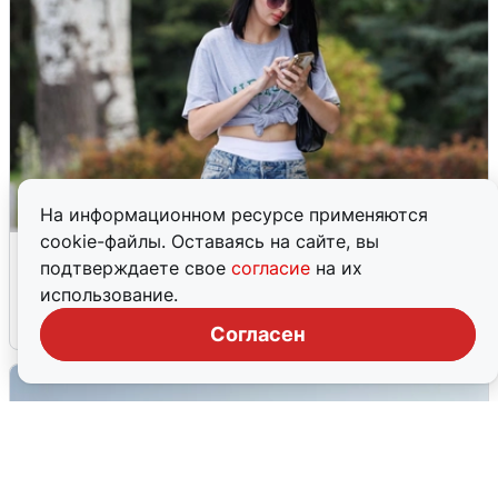
На информационном ресурсе применяются
cookie-файлы. Оставаясь на сайте, вы
Волгоградцы остались без
подтверждаете свое
согласие
на их
мобильного интернета
использование.
6 августа
0
Согласен