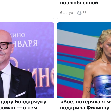
возлюбленной
6 августа
73
едору Бондарчуку
«Всё, потеряла я 
роман — с кем
подарила Филиппу