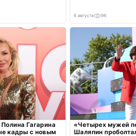
6 августа
96
 Полина Гагарина
«Четырех мужей п
ые кадры с новым
Шаляпин проболтал