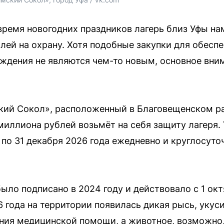
время новогодних праздников лагерь близ Уфы на
лей на охрану. Хотя подобные закупки для обесп
еждения не являются чем-то новым, основное вни
кий Сокол», расположенный в Благовещенском р
 миллиона рублей возьмёт на себя защиту лагеря.
 по 31 декабря 2026 года ежедневно и круглосут
ло подписано в 2024 году и действовало с 1 окт
6 года на территории появилась дикая рысь, укус
ания медицинской помощи, а животное, возможн