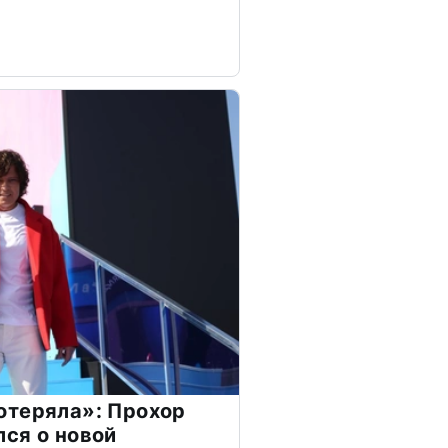
отеряла»: Прохор
ся о новой