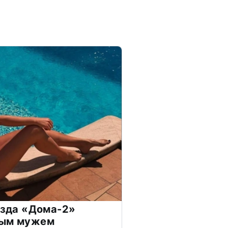
везда «Дома-2»
дым мужем