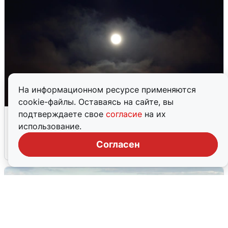
На информационном ресурсе применяются
cookie-файлы. Оставаясь на сайте, вы
Взрывы в Воронеже после сигнала
подтверждаете свое
согласие
на их
тревоги
использование.
Согласен
5 августа
0