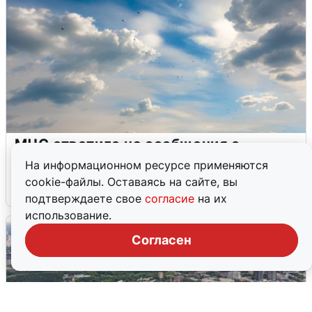
МЧС ответило на сообщения о
грохоте в Москве
На информационном ресурсе применяются
cookie-файлы. Оставаясь на сайте, вы
7 августа
0
подтверждаете свое
согласие
на их
использование.
Согласен