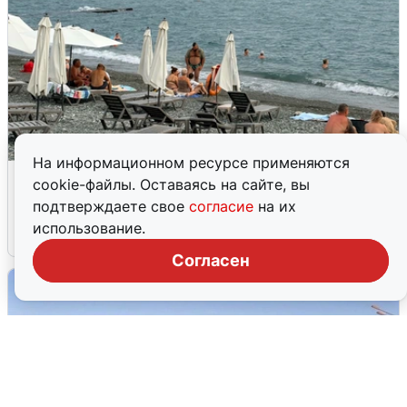
На информационном ресурсе применяются
Жители и туристы Сочи рассказали
cookie-файлы. Оставаясь на сайте, вы
об атаке БПЛА 5 августа
подтверждаете свое
согласие
на их
использование.
5 августа
0
Согласен