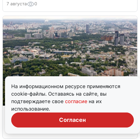
7 августа
0
На информационном ресурсе применяются
cookie-файлы. Оставаясь на сайте, вы
подтверждаете свое
согласие
на их
использование.
Москвичи услышали грохот, похожий
на взрыв
Согласен
7 августа
0