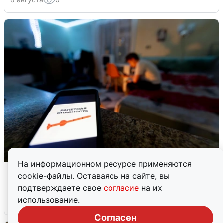
На информационном ресурсе применяются
Ночью в Самарской области завыли
cookie-файлы. Оставаясь на сайте, вы
сирены
подтверждаете свое
согласие
на их
использование.
8 августа
0
Согласен