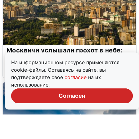
Москвичи услышали грохот в небе:
подробности
На информационном ресурсе применяются
cookie-файлы. Оставаясь на сайте, вы
7 августа
0
подтверждаете свое
согласие
на их
использование.
Согласен