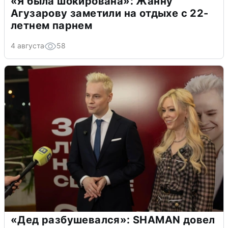
«Я была шокирована»: Жанну
Агузарову заметили на отдыхе с 22-
летнем парнем
4 августа
58
«Дед разбушевался»: SHAMAN довел