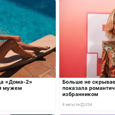
зда «Дома-2»
Больше не скрывае
м мужем
показала романти
избранником
6 августа
234