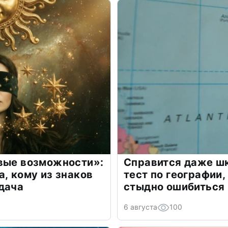
овые возможности»:
Справится даже шк
а, кому из знаков
тест по географии,
дача
стыдно ошибиться
6 августа
100