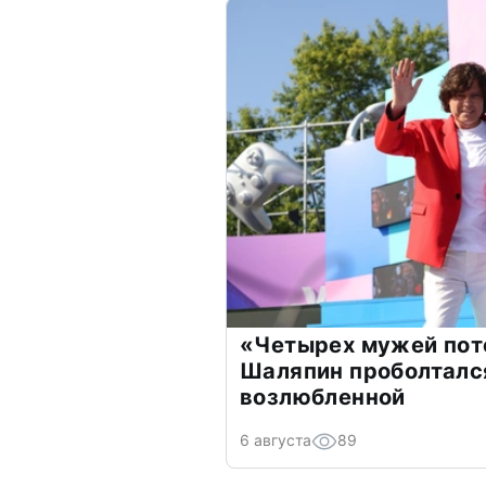
«Четырех мужей пот
Шаляпин проболтался
возлюбленной
6 августа
89