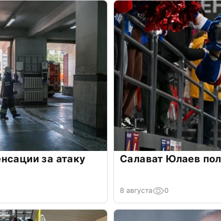
нсации за атаку
Салават Юлаев пол
8 августа
0