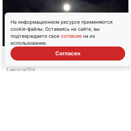
На информационном ресурсе применяются
cookie-файлы. Оставаясь на сайте, вы
подтверждаете свое
согласие
на их
использование.
Взрывы в Воронеже после сигнала
Согласен
тревоги
5 августа
0