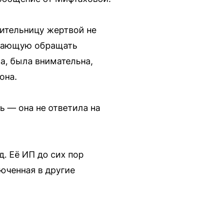
вительницу жертвой не
у лающую обращать
ла, была внимательна,
она.
ь — она не ответила на
д. Её ИП до сих пор
юченная в другие