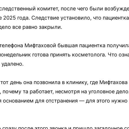
следственный комитет, после чего были возбужд
е 2025 года. Следствие установило, что пациентк
дело все равно закрыли.
 телефона Мифтаховой бывшая пациентка получил
понедельник готова принять косметолога. Что озн
 удалено.
тот день она позвонила в клинику, где Мифтахова
 почему та работает, несмотря на уголовное дело.
я основанием для отстранения — для этого нужно
о сразу после этого звонка и пришло загадочное 