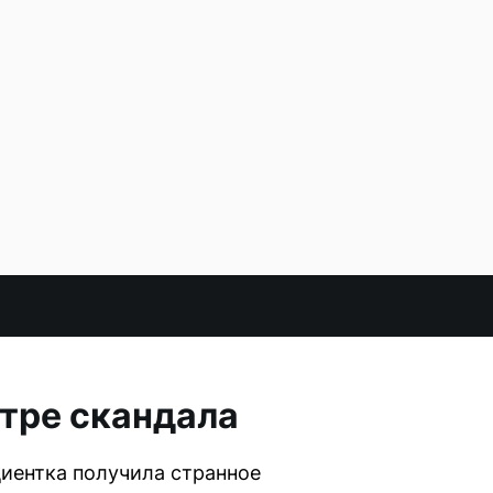
нтре скандала
циентка получила странное