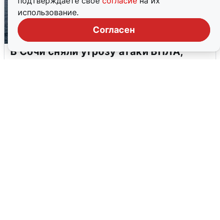
подтверждаете свое
согласие
на их
использование.
Согласен
В Сочи сняли угрозу атаки БПЛА,
аэропорт закрыт
6 августа
0