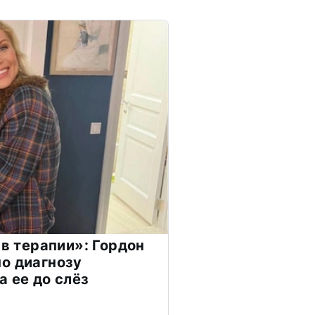
 в терапии»: Гордон
о диагнозу
а ее до слёз