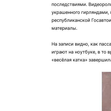
последствиями. Видеороли
украшенного гирляндами, 
республиканской Госавто
материалы.
На записи видно, как пас
играют на ноутбуке, в то
«весёлая катка» заверши