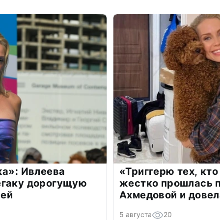
жа»: Ивлеева
«Триггерю тех, кто
егаку дорогущую
жестко прошлась п
лей
Ахмедовой и довел
5 августа
20