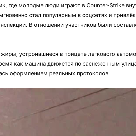
к, где молодые люди играют в Counter-Strike вн
мгновенно стал популярным в соцсетях и привлё
инспекции. В отношении участников были состав
сажиры, устроившиеся в прицепе легкового автом
 время как машина движется по заснеженным улиц
лась оформлением реальных протоколов.