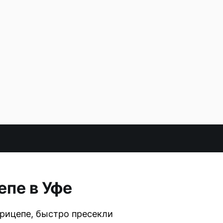
епе в Уфе
прицепе, быстро пресекли