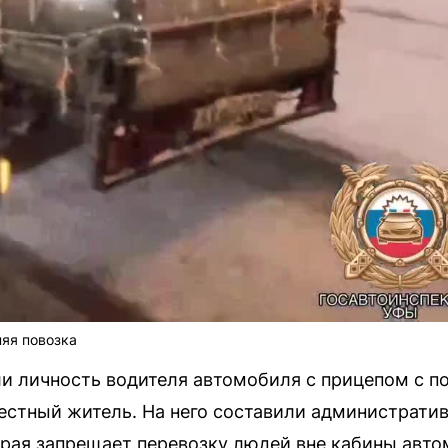
яя повозка
ли личность водителя автомобиля с прицепом с 
естный житель. На него составили административ
торая запрещает перевозку людей вне кабины авт