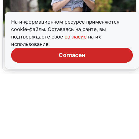
На информационном ресурсе применяются
cookie-файлы. Оставаясь на сайте, вы
подтверждаете свое
согласие
на их
Волгоградцы остались без
использование.
мобильного интернета
Согласен
6 августа
0