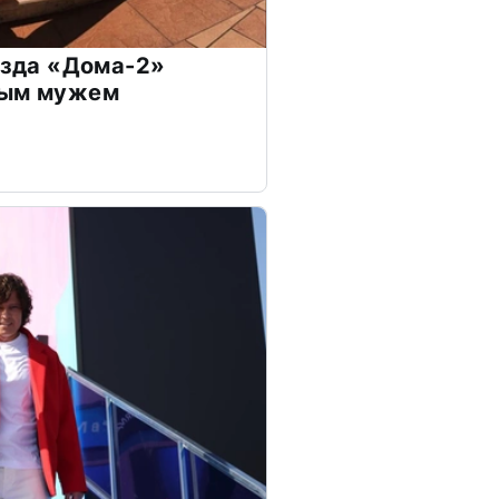
везда «Дома-2»
дым мужем