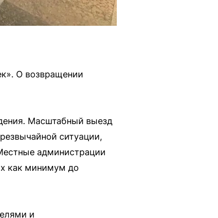
ек». О возвращении
ждения. Масштабный выезд
чрезвычайной ситуации,
 Местные администрации
ях как минимум до
телями и