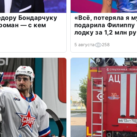
едору Бондарчуку
«Всё, потеряла я 
роман — с кем
подарила Филиппу
лодку за 1,2 млн р
5 августа
258