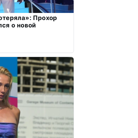
отеряла»: Прохор
ся о новой