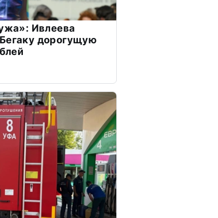
мужа»: Ивлеева
 Бегаку дорогущую
ублей