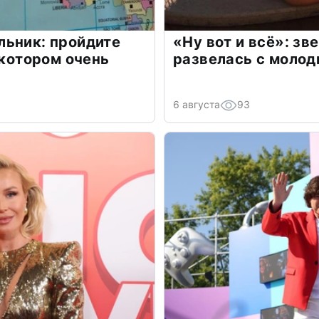
льник: пройдите
«Ну вот и всё»: з
 котором очень
развелась с моло
6 августа
93