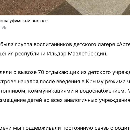
и на уфимском вокзале
 Vk
ыла группа воспитанников детского лагеря «Арт
ения республики Ильдар Мавлетбердин.
вляли о вывозе 70 отдыхающих из детского учре
острове начался после введения в Крыму режима 
 топливом, коммуникациями и водоснабжением.
змещение детей во всех аналогичных учреждени
мени мы поддерживали постоянную связь с роди