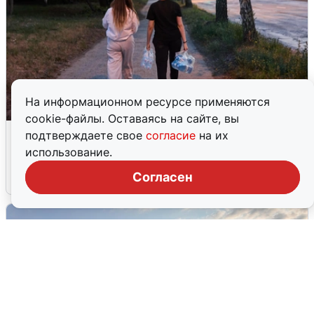
На информационном ресурсе применяются
cookie-файлы. Оставаясь на сайте, вы
Опубликована карта отключений
подтверждаете свое
согласие
на их
воды в Воронеже
использование.
Согласен
6 августа
0