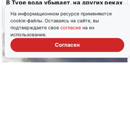
В Туре вода убывает, на других реках
области прибывает
На информационном ресурсе применяются
cookie-файлы. Оставаясь на сайте, вы
4 августа
0
подтверждаете свое
согласие
на их
использование.
Согласен
Над ХМАО впервые сбили
беспилотники