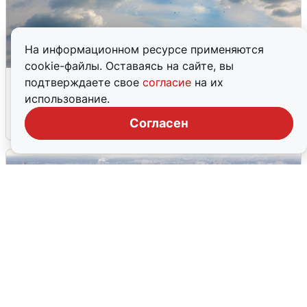
На информационном ресурсе применяются
cookie-файлы. Оставаясь на сайте, вы
МЧС ответило на сообщения о
подтверждаете свое
согласие
на их
грохоте в Москве
использование.
Согласен
7 августа
0