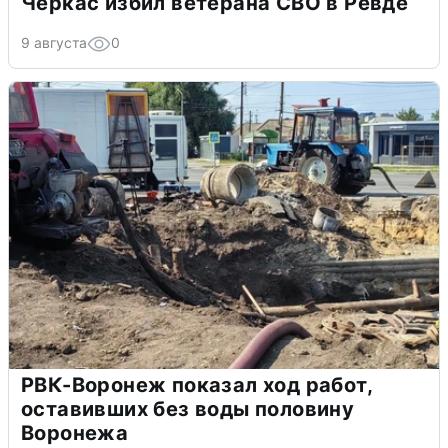
Черкас избил ветерана СВО в Ревде
9 августа
0
РВК-Воронеж показал ход работ,
оставивших без воды половину
Воронежа