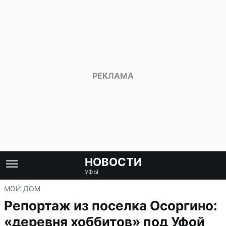
НОВОСТИ
УФЫ
МОЙ ДОМ
Репортаж из поселка Осоргино:
«деревня хоббитов» под Уфой