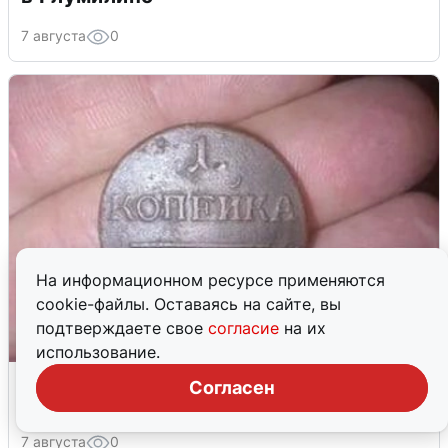
7 августа
0
На информационном ресурсе применяются
cookie-файлы. Оставаясь на сайте, вы
подтверждаете свое
согласие
на их
использование.
Уфимец продает медную копейку
Согласен
Павла I за 150 тысяч
7 августа
0