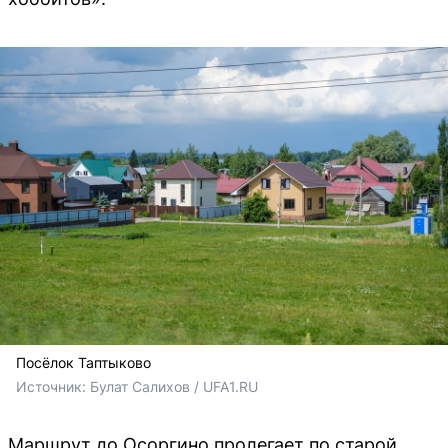
Посёлок Таптыково
Источник: 
Булат Салихов / UFA1.RU
Маршрут до Осоргино пролегает по старой