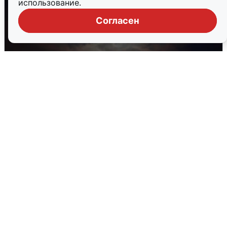
использование.
Согласен
В Воронеже прогремели взрывы
после сигнала тревоги
5 августа
0