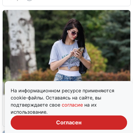
На информационном ресурсе применяются
cookie-файлы. Оставаясь на сайте, вы
Волгоградцы остались без
подтверждаете свое
согласие
на их
мобильного интернета
использование.
6 августа
0
Согласен