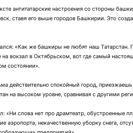
сте антитатарские настроения со стороны башкир
вск, ставя его выше городов Башкирии. Это созд
ался: «Как же башкиры не любят наш Татарстан.
 на вокзал в Октябрьском, вот где самый настоящ
ом состоянии».
льма действительно спокойный город, приезжаешь
стан на высоком уровне, сравнивая с другими ре
л: «Ни слова нет про драмтеатр, обустроенные п
чие аэропорта, некачественную уборку снега, отс
дообразующих предприятий».