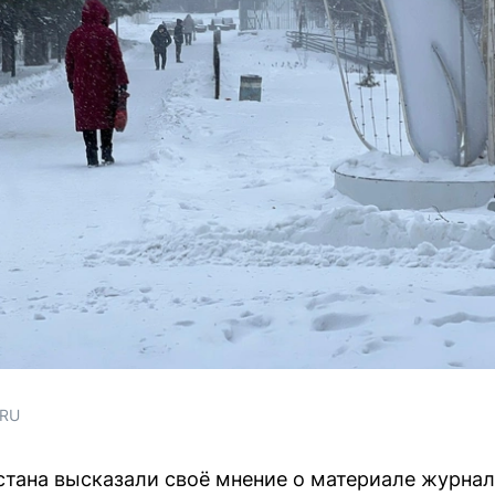
.RU
тана высказали своё мнение о материале журнал