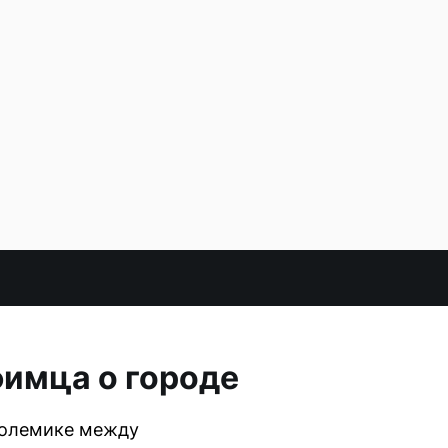
фимца о городе
полемике между