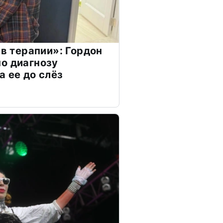
 в терапии»: Гордон
о диагнозу
а ее до слёз