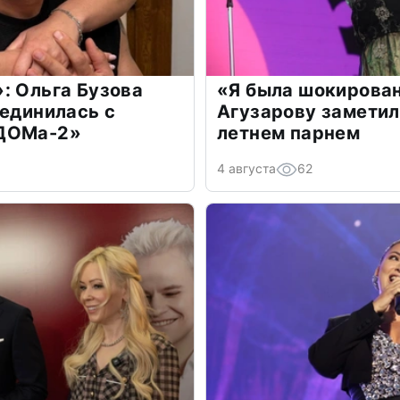
: Ольга Бузова
«Я была шокирова
оединилась с
Агузарову заметил
«ДОМа-2»
летнем парнем
4 августа
62