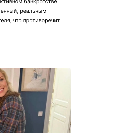
ъективном банкротстве
твенный, реальным
еля, что противоречит