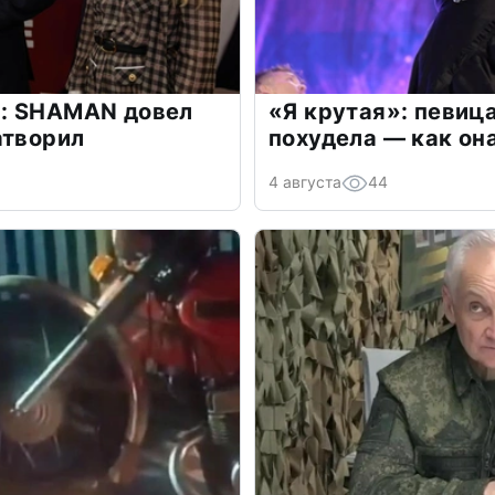
: SHAMAN довел
«Я крутая»: певиц
атворил
похудела — как он
4 августа
44