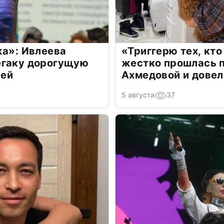
жа»: Ивлеева
«Триггерю тех, кто
егаку дорогущую
жестко прошлась п
лей
Ахмедовой и довел
5 августа
37