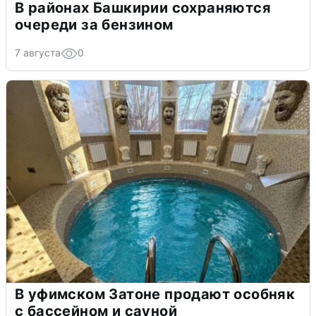
В районах Башкирии сохраняются
очереди за бензином
7 августа
0
В уфимском Затоне продают особняк
с бассейном и сауной