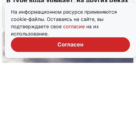
В Туре вода убывает, на других реках
области прибывает
На информационном ресурсе применяются
cookie-файлы. Оставаясь на сайте, вы
4 августа
0
подтверждаете свое
согласие
на их
использование.
Согласен
Над ХМАО впервые сбили
беспилотники