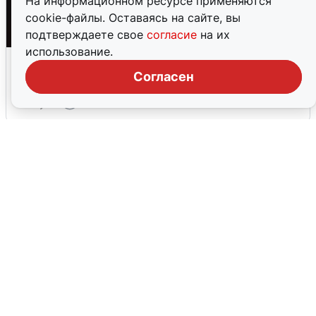
На информационном ресурсе применяются
cookie-файлы. Оставаясь на сайте, вы
подтверждаете свое
согласие
на их
использование.
Взрывы в Воронеже после сигнала
тревоги
Согласен
5 августа
0