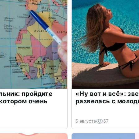
льник: пройдите
«Ну вот и всё»: з
 котором очень
развелась с моло
6 августа
67