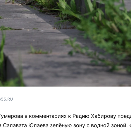
S55.RU
Гумерова в комментариях к Радию Хабирову пред
а Салавата Юлаева зелёную зону с водной зоной.