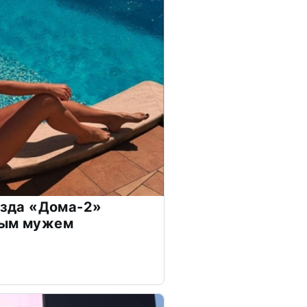
везда «Дома-2»
дым мужем