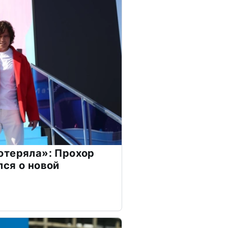
отеряла»: Прохор
ся о новой