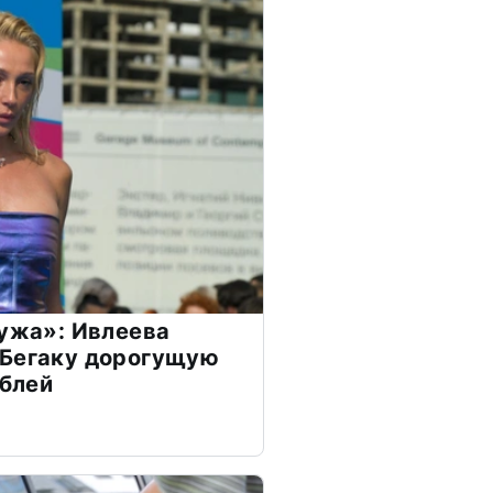
мужа»: Ивлеева
 Бегаку дорогущую
ублей