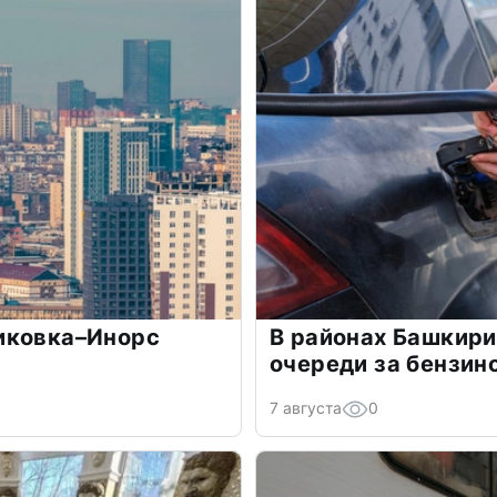
иковка–Инорс
В районах Башкир
очереди за бензин
7 августа
0