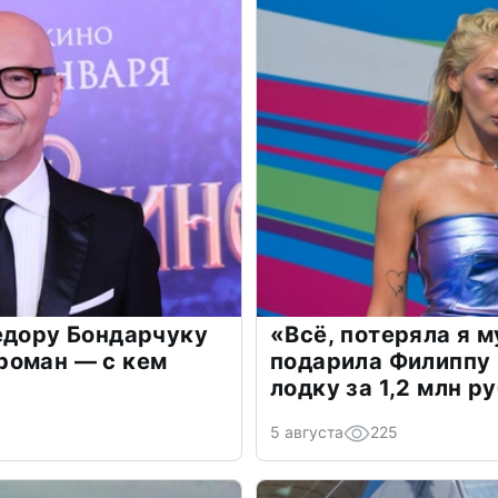
едору Бондарчуку
«Всё, потеряла я 
роман — с кем
подарила Филиппу
лодку за 1,2 млн р
5 августа
225