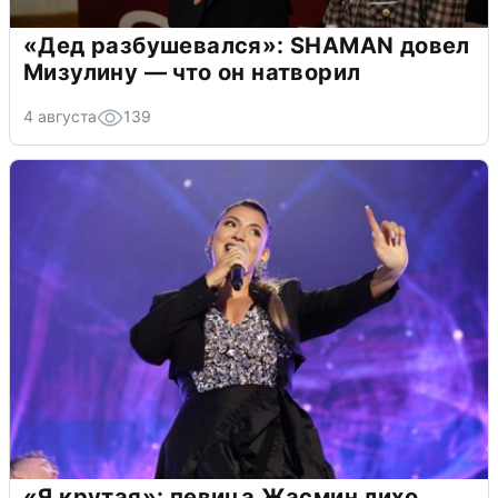
«Дед разбушевался»: SHAMAN довел
Мизулину — что он натворил
4 августа
139
«Я крутая»: певица Жасмин лихо