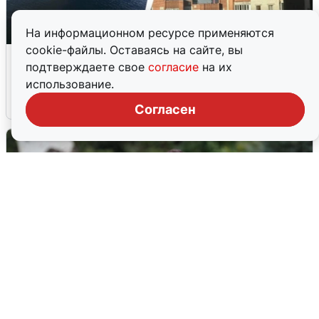
На информационном ресурсе применяются
cookie-файлы. Оставаясь на сайте, вы
Ночная атака БПЛА на Ярославль:
подтверждаете свое
согласие
на их
попадания и последствия
использование.
6 августа
0
Согласен