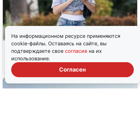
На информационном ресурсе применяются
cookie-файлы. Оставаясь на сайте, вы
Волгоградцы остались без
подтверждаете свое
согласие
на их
мобильного интернета
использование.
6 августа
0
Согласен