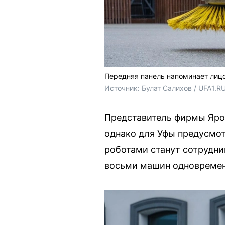
Передняя панель напоминает лиц
Источник: 
Булат Салихов / UFA1.R
Представитель фирмы Ярос
однако для Уфы предусмот
роботами станут сотрудн
восьми машин одновремен