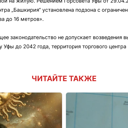
ой на жилую. Решением Горсовета Уфы от 29.04.
тра „Башкирия“ установлена подзона с ограниче
а до 16 метров».
ее законодательство не допускает возведения в
у Уфы до 2042 года, территория торгового центра
ЧИТАЙТЕ ТАКЖЕ