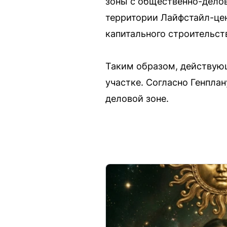
зоны с общественно-делов
территории Лайфстайл-цен
капитального строительств
Таким образом, действующ
участке. Согласно Генплан
деловой зоне.