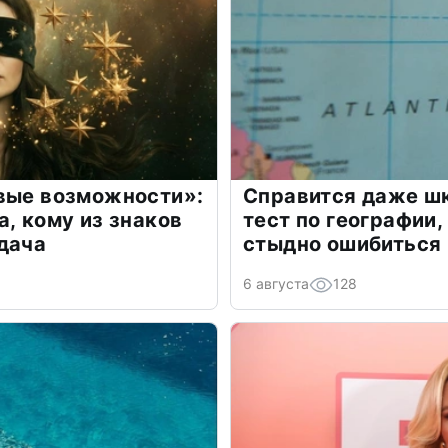
овые возможности»:
Справится даже шк
а, кому из знаков
тест по географии,
дача
стыдно ошибиться
6 августа
128