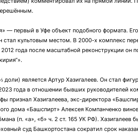
едствием) комментировал их на прямой линии. П
нерешённым.
» — первый в Уфе объект подобного формата. Его
 он стал культовым местом. В 2000-х комплекс пе
е 2012 года после масштабной реконструкции он 
кирия“».
 доли) является Артур Хазигалеев. Он стал фигу
2023 года в отношении бывших руководителей ко
фы признал Хазигалеева, экс-директора «Башспи
вого дома «Башспирт» Алексея Компанченко вино
ана (п. «а», «б» ч. 2 ст. 165 УК РФ). Хазигалеев
рховный суд Башкортостана сократил срок наказан