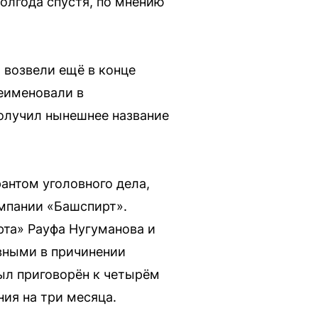
олгода спустя, по мнению
 возвели ещё в конце
реименовали в
получил нынешнее название
рантом уголовного дела,
мпании «Башспирт».
рта» Рауфа Нугуманова и
вными в причинении
 был приговорён к четырём
ия на три месяца.