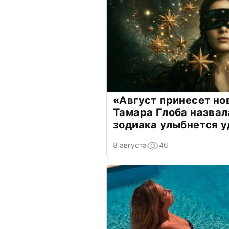
«Август принесет н
Тамара Глоба назвал
зодиака улыбнется у
8 августа
46