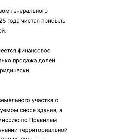
ом генерального
25 года чистая прибыль
ей.
меется финансовое
лько продажа долей
юридически
земельного участка с
уемом сносе здания, а
омиссию по Правилам
енении территориальной