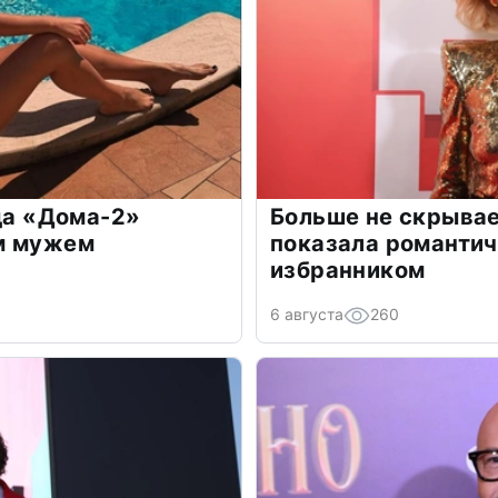
зда «Дома-2»
Больше не скрывае
м мужем
показала романти
избранником
6 августа
260