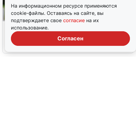
На информационном ресурсе применяются
cookie-файлы. Оставаясь на сайте, вы
подтверждаете свое
согласие
на их
Волгоградцы остались без
использование.
мобильного интернета
Согласен
6 августа
0