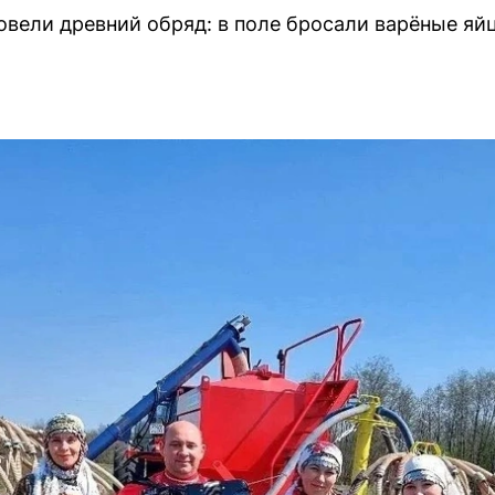
вели древний обряд: в поле бросали варёные яй