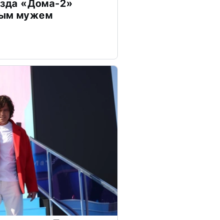
везда «Дома-2»
дым мужем