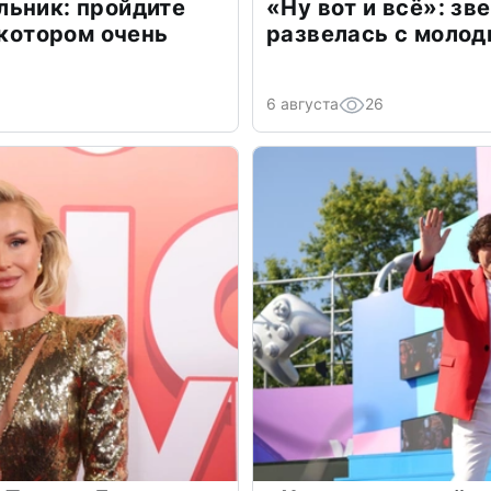
льник: пройдите
«Ну вот и всё»: з
 котором очень
развелась с моло
6 августа
26