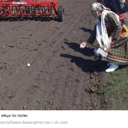
 яйца по полю
спублики Башкортостан / vk.com