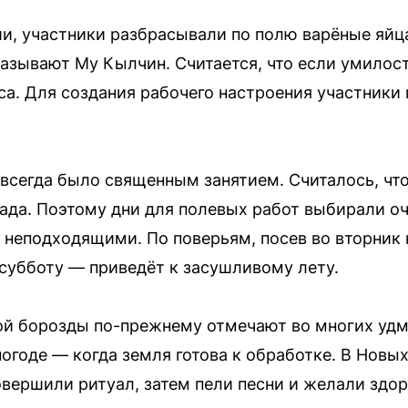
и, участники разбрасывали по полю варёные яй
азывают Му Кылчин. Считается, что если умилост
а. Для создания рабочего настроения участники
всегда было священным занятием. Считалось, что
рада. Поэтому дни для полевых работ выбирали оч
 неподходящими. По поверьям, посев во вторник н
 субботу — приведёт к засушливому лету.
ой борозды по-прежнему отмечают во многих удм
огоде — когда земля готова к обработке. В Новы
овершили ритуал, затем пели песни и желали здор