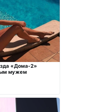
везда «Дома-2»
дым мужем