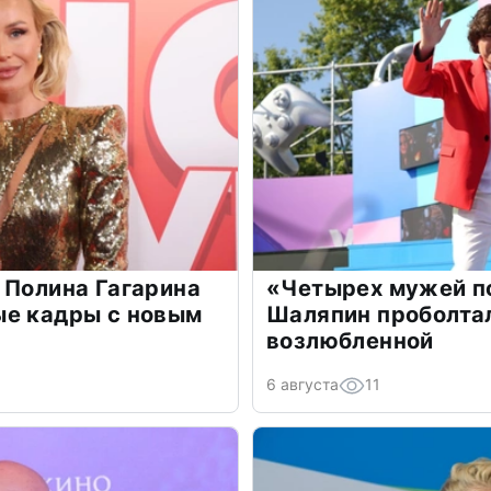
 Полина Гагарина
«Четырех мужей п
ые кадры с новым
Шаляпин проболтал
возлюбленной
6 августа
11