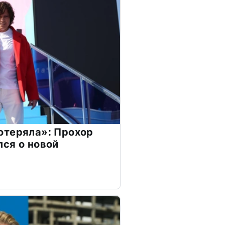
отеряла»: Прохор
ся о новой